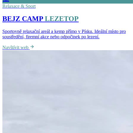
Relaxace & Sport
BEJZ CAMP
LEZETOP
Sportovně relaxační areál a kemp přímo v Písku. Ideální místo pro
soustředění, firemní akce nebo odpočinek po lezení.
Navštívit web