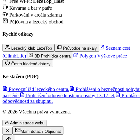
Free Wi-Fi:
LezeTop_Host
Kavárna a bar v patře
Parkování v areálu zdarma
Půjčovna a lezecký obchod
Rychlé odkazy
Seznam cest
Lezecký klub LezeTop
Průvodce na skály
(ClimbLife)
Polygon Výškové práce
3D Prohlídka centra
Často kladené dotazy
Ke stažení (PDF)
Provozní řád lezeckého centra.
Prohlášení o bezpečnosti pohyb
na stěně.
Prohlášení odpovědnosti pro osoby 13-17 let.
Prohláše
odpovědnosti za skupinu.
© 2026 Všechna práva vyhrazena.
Administrace webu
Mám dotaz / Objednat