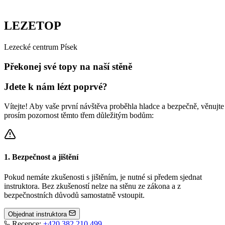
LEZETOP
L
e
z
e
c
k
é
c
e
n
t
r
u
m
P
í
s
e
k
Překonej
své topy
na naší stěně
Jdete k nám lézt poprvé?
Vítejte! Aby vaše první návštěva proběhla hladce a bezpečně, věnujte
prosím pozornost těmto třem důležitým bodům:
1. Bezpečnost a jištění
Pokud nemáte zkušenosti s jištěním, je nutné si předem sjednat
instruktora. Bez zkušeností nelze na stěnu ze zákona a z
bezpečnostních důvodů samostatně vstoupit.
Objednat instruktora
Recepce:
+420 382 210 499