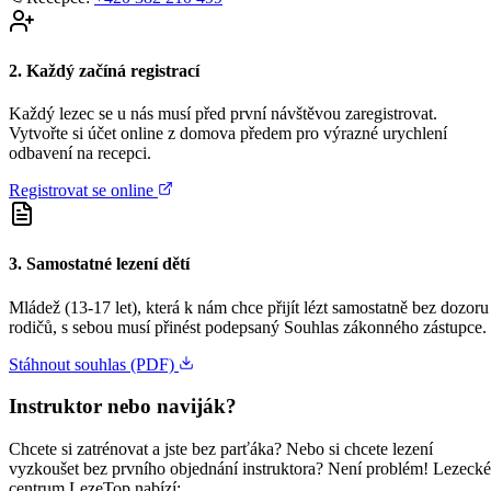
2. Každý začíná registrací
Každý lezec se u nás musí před první návštěvou zaregistrovat.
Vytvořte si účet online z domova předem pro výrazné urychlení
odbavení na recepci.
Registrovat se online
3. Samostatné lezení dětí
Mládež (13-17 let), která k nám chce přijít lézt samostatně bez dozoru
rodičů, s sebou musí přinést podepsaný Souhlas zákonného zástupce.
Stáhnout souhlas (PDF)
Instruktor nebo naviják?
Chcete si zatrénovat a jste bez parťáka? Nebo si chcete lezení
vyzkoušet bez prvního objednání instruktora? Není problém! Lezecké
centrum LezeTop nabízí: