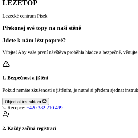
LEZETOP
L
e
z
e
c
k
é
c
e
n
t
r
u
m
P
í
s
e
k
Překonej
své topy
na naší stěně
Jdete k nám lézt poprvé?
Vítejte! Aby vaše první návštěva proběhla hladce a bezpečně, věnujt
1. Bezpečnost a jištění
Pokud nemáte zkušenosti s jištěním, je nutné si předem sjednat instr
Objednat instruktora
Recepce:
+420 382 210 499
2. Každý začíná registrací