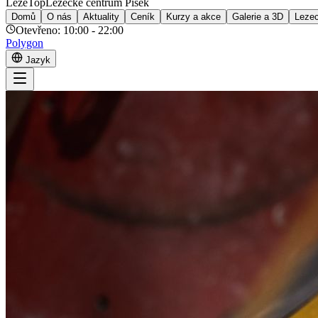
LezeTop
Lezecké centrum Písek
Domů
O nás
Aktuality
Ceník
Kurzy a akce
Galerie a 3D
Lezec
Otevřeno:
10:00 - 22:00
Polygon
Jazyk